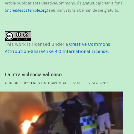
Article publicat sota CreativeCommons: ús gratuit, cal citar la font
(
increiblesostenible.org
) i els derivats també han de ser gratuits.
This work is licensed under a
Creative Commons
Attribution-ShareAlike 4.0 International License
.
La otra violencia vallense
OPINIÓN
BY
PERE VIDAL DOMENECH
12.SEP
VISTO: 2785