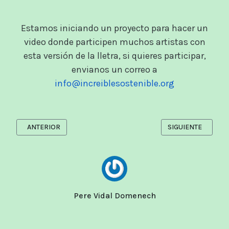
Estamos iniciando un proyecto para hacer un
video donde participen muchos artistas con
esta versión de la lletra, si quieres participar,
envianos un correo a
info@increiblesostenible.org
ARTÍCULO ANTERIOR: ¿SALDREMOS DE ESTA POBRES O RICOS?
ARTÍCULO SIGUIENT
ANTERIOR
SIGUIENTE
Pere Vidal Domenech