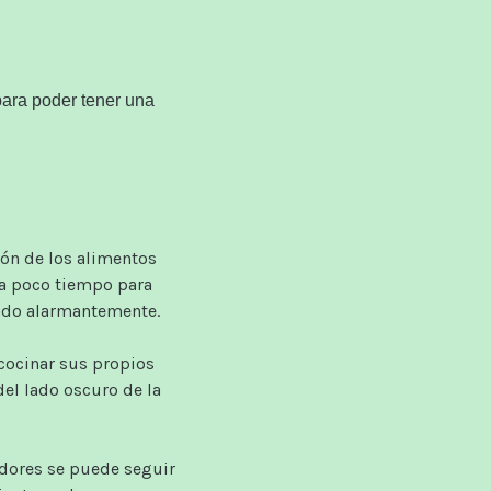
para
poder tener
una
ión de los
alimentos
a poco tiempo
para
ndo
alarmantemente
.
cocinar
sus propios
del
lado oscuro de la
dores
se
puede seguir