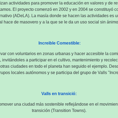
izan
actividades para
promover
la educación
en valores y
de re
tamos
.
El proyecto
comenzó en 2002
y
en 2004
se constituyó 
rnativo
(
ADeLA
)
.
La masía
donde se hacen las
actividades
es u
al
hace
de
masovero
y
a
la
que se le da
un uso
social sin
ánim
Increible Comestible:
ivar
con
voluntarios
en zonas
urbanas
y hacer
accesible
la com
,
invitándoles a
participar
en el cultivo
, mantenimiento
y recole
otras
ciudades en todo el
planeta
han
seguido
el ejemplo
.
Des
rupos locales
autónomos y
se
participa
del grupo
de Valls
"
Incr
Valls en transició:
romover una ciudad más sostenible reflejándose en el movimien
transición (Transition Towns).