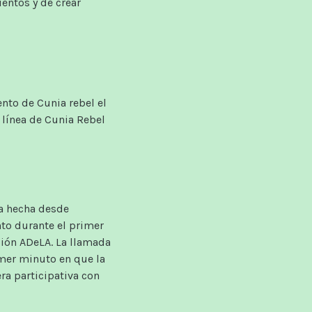
ientos
y de crear
ento
de
Cunia
rebel
el
línea
de
Cunia
Rebel
da hecha desde
nto durante el primer
ción ADeLA. La llamada
imer minuto en que la
ra participativa con