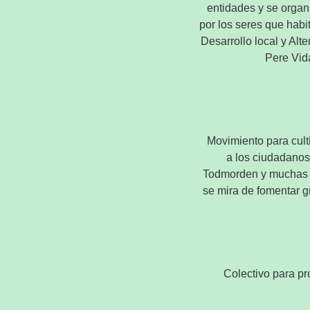
entidades y
se organ
por los
seres que
habi
Desarrollo
local y
Alte
Pere
Vid
Movimiento
para cult
a los ciudadanos
Todmorden
y muchas 
se mira
de fomentar
g
Colectivo para p