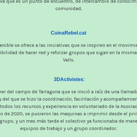
iva
que
es un punto
de encuentro,
de intercambio
de conocim
comunidad.
CuinaRebel.cat
enible
se
ofrece a
las iniciativas
que se inspiren
en el movimi
ibilidad
de hacer red
y reforzar
grupos que
sigan
en la misma 
Valls
.
3DActivistes:
er del campo de Tarragona que se inició a raíz de una llama
y del que se hizo la coordinación, facilitación y acompañamie
todos los recursos y experiencia en voluntariado de la Asocia
zo de 2020, se pusieron las maquinas a imprimir desde el pr
 grupo, y un mes más tarde el colectivo ya funcionaba de mane
equipos de trabajo y un grupo coordinador.