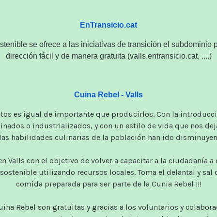
EnTransicio.cat
stenible
se
ofrece a
las iniciativas
de transición
el subdominio
dirección
fácil
y de manera
gratuita
(
valls.entransicio.cat
,
....
)
Cuina Rebel - Valls
tos
es
igual de importante que
producirlos
.
Con
la introducc
inados o
industrializados
,
y con un
estilo de vida que
nos
dej
las habilidades
culinarias
de la población
han ido disminuye
en Valls
con el objetivo
de volver a
capacitar a la
ciudadanía a
sostenible
utilizando
recursos locales
.
Toma el
delantal
y sal 
comida preparada
para ser
parte de la
Cunia
Rebel
!!!
uina
Rebel
son gratuitas
y
gracias a los
voluntarios y
colabora