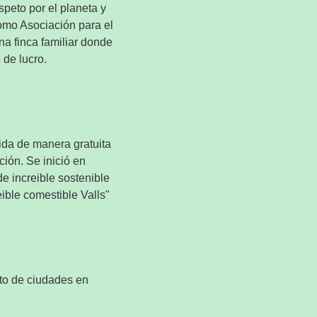
speto
por el planeta
y
como
Asociación para el
na
finca
familiar
donde
o
de lucro
.
ida
de manera
gratuita
cción
.
Se
inició
en
de
increible
sostenible
eible
comestible
Valls
"
to de ciudades en