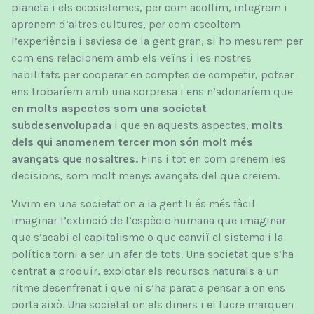
planeta i els ecosistemes, per com acollim, integrem i
aprenem d’altres cultures, per com escoltem
l’experiència i saviesa de la gent gran, si ho mesurem per
com ens relacionem amb els veïns i les nostres
habilitats per cooperar en comptes de competir, potser
ens trobaríem amb una sorpresa i ens n’adonaríem que
en molts aspectes som una societat
subdesenvolupada
i que en aquests aspectes,
molts
dels qui anomenem tercer mon són molt més
avançats que nosaltres.
Fins i tot en com prenem les
decisions, som molt menys avançats del que creiem.
Vivim en una societat on a la gent li és més fàcil
imaginar l’extinció de l’espècie humana que imaginar
que s’acabi el capitalisme o que canviï el sistema i la
política torni a ser un afer de tots. Una societat que s’ha
centrat a produir, explotar els recursos naturals a un
ritme desenfrenat i que ni s’ha parat a pensar a on ens
porta això. Una societat on els diners i el lucre marquen