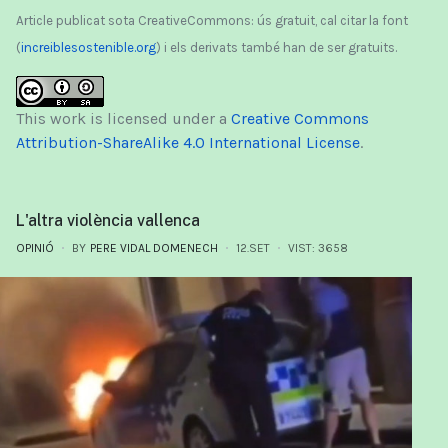
Article publicat sota CreativeCommons: ús gratuit, cal citar la font
(
increiblesostenible.org
) i els derivats també han de ser gratuits.
This work is licensed under a
Creative Commons
Attribution-ShareAlike 4.0 International License
.
L'altra violència vallenca
OPINIÓ
BY
PERE VIDAL DOMENECH
12.SET
VIST: 3658