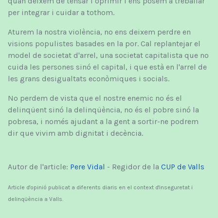
quan deixem de tensar i oprimir i ens posem a treballar
per integrar i cuidar a tothom.
Aturem la nostra violència, no ens deixem perdre en
visions populistes basades en la por. Cal replantejar el
model de societat d'arrel, una societat capitalista que no
cuida les persones sinó el capital, i que està en l'arrel de
les grans desigualtats econòmiques i socials.
No perdem de vista que el nostre enemic no és el
delinqüent sinó la delinqüència, no és el pobre sinó la
pobresa, i només ajudant a la gent a sortir-ne podrem
dir que vivim amb dignitat i decència.
Autor de l'article:
Pere Vidal
- Regidor de la
CUP de Valls
Article d'opinió publicat a diferents diaris en el context d'inseguretat i
delinqüència a Valls.