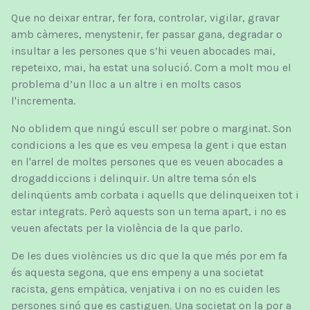
Que no deixar entrar, fer fora, controlar, vigilar, gravar
amb càmeres, menystenir, fer passar gana, degradar o
insultar a les persones que s’hi veuen abocades mai,
repeteixo, mai, ha estat una solució. Com a molt mou el
problema d’un lloc a un altre i en molts casos
l'incrementa.
No oblidem que ningú escull ser pobre o marginat. Son
condicions a les que es veu empesa la gent i que estan
en l'arrel de moltes persones que es veuen abocades a
drogaddiccions i delinquir. Un altre tema són els
delinqüents amb corbata i aquells que delinqueixen tot i
estar integrats. Però aquests son un tema apart, i no es
veuen afectats per la violència de la que parlo.
De les dues violències us dic que la que més por em fa
és aquesta segona, que ens empeny a una societat
racista, gens empàtica, venjativa i on no es cuiden les
persones sinó que es castiguen. Una societat on la por a