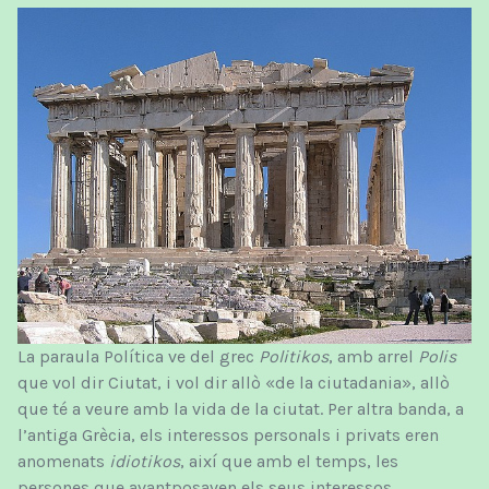
La paraula Política ve del grec
Politikos
, amb arrel
Polis
que vol dir Ciutat, i vol dir allò «de la ciutadania», allò
que té a veure amb la vida de la ciutat. Per altra banda, a
l’antiga Grècia, els interessos personals i privats eren
anomenats
idiotikos
, així que amb el temps, les
persones que avantposaven els seus interessos