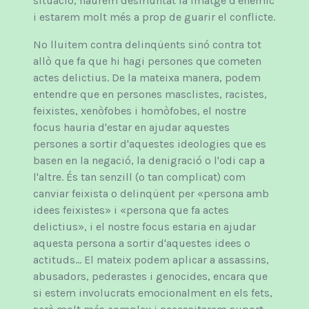
situació, haurem desmuntat la imatge d'enemic
i estarem molt més a prop de guarir el conflicte.
No lluitem contra delinqüents sinó contra tot
allò que fa que hi hagi persones que cometen
actes delictius. De la mateixa manera, podem
entendre que en persones masclistes, racistes,
feixistes, xenòfobes i homòfobes, el nostre
focus hauria d'estar en ajudar aquestes
persones a sortir d'aquestes ideologies que es
basen en la negació, la denigració o l'odi cap a
l'altre. És tan senzill (o tan complicat) com
canviar feixista o delinqüent per «persona amb
idees feixistes» i «persona que fa actes
delictius», i el nostre focus estaria en ajudar
aquesta persona a sortir d'aquestes idees o
actituds... El mateix podem aplicar a assassins,
abusadors, pederastes i genocides, encara que
si estem involucrats emocionalment en els fets,