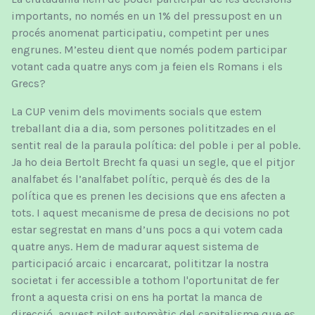
importants, no només en un 1% del pressupost en un
procés anomenat participatiu, competint per unes
engrunes. M’esteu dient que només podem participar
votant cada quatre anys com ja feien els Romans i els
Grecs?
La CUP venim dels moviments socials que estem
treballant dia a dia, som persones polititzades en el
sentit real de la paraula política: del poble i per al poble.
Ja ho deia Bertolt Brecht fa quasi un segle, que el pitjor
analfabet és l’analfabet polític, perquè és des de la
política que es prenen les decisions que ens afecten a
tots. I aquest mecanisme de presa de decisions no pot
estar segrestat en mans d’uns pocs a qui votem cada
quatre anys. Hem de madurar aquest sistema de
participació arcaic i encarcarat, polititzar la nostra
societat i fer accessible a tothom l'oportunitat de fer
front a aquesta crisi on ens ha portat la manca de
direcció, aquest pilot automàtic del capitalisme que es