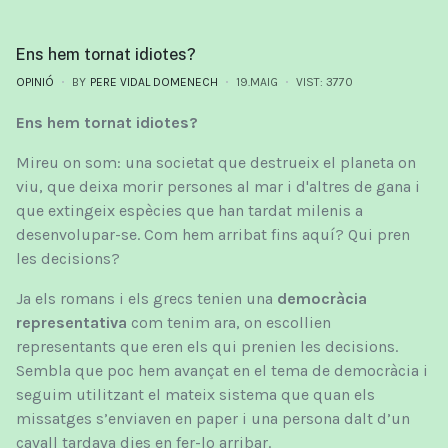
Ens hem tornat idiotes?
OPINIÓ
BY
PERE VIDAL DOMENECH
19.MAIG
VIST: 3770
Ens hem tornat idiotes?
Mireu on som: una societat que destrueix el planeta on
viu, que deixa morir persones al mar i d'altres de gana i
que extingeix espècies que han tardat milenis a
desenvolupar-se. Com hem arribat fins aquí? Qui pren
les decisions?
Ja els romans i els grecs tenien una
democràcia
representativa
com tenim ara, on escollien
representants que eren els qui prenien les decisions.
Sembla que poc hem avançat en el tema de democràcia i
seguim utilitzant el mateix sistema que quan els
missatges s’enviaven en paper i una persona dalt d’un
cavall tardava dies en fer-lo arribar.