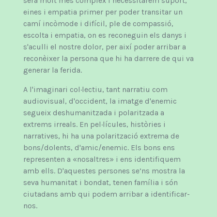
serà molt més complex i necessitarem suport,
eines i empatia primer per poder transitar un
camí incòmode i difícil, ple de compassió,
escolta i empatia, on es reconeguin els danys i
s'aculli el nostre dolor, per així poder arribar a
reconèixer la persona que hi ha darrere de qui va
generar la ferida.
A l'imaginari col·lectiu, tant narratiu com
audiovisual, d'occident, la imatge d'enemic
segueix deshumanitzada i polaritzada a
extrems irreals. En pel·lícules, històries i
narratives, hi ha una polarització extrema de
bons/dolents, d'amic/enemic. Els bons ens
representen a «nosaltres» i ens identifiquem
amb ells. D'aquestes persones se’ns mostra la
seva humanitat i bondat, tenen família i són
ciutadans amb qui podem arribar a identificar-
nos.