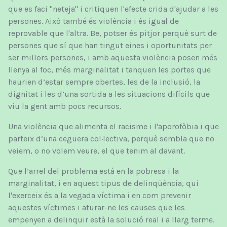
que es faci "neteja" i critiquen l'efecte crida d'ajudar a les
persones. Això també és violència i és igual de
reprovable que l'altra. Be, potser és pitjor perquè surt de
persones que sí que han tingut eines i oportunitats per
ser millors persones, i amb aquesta violència posen més
llenya al foc, més marginalitat i tanquen les portes que
haurien d’estar sempre obertes, les de la inclusió, la
dignitat i les d’una sortida a les situacions difícils que
viu la gent amb pocs recursos.
Una violència que alimenta el racisme i l'aporofòbia i que
parteix d’una ceguera col·lectiva, perquè sembla que no
veiem, o no volem veure, el que tenim al davant.
Que l’arrel del problema està en la pobresa i la
marginalitat, i en aquest tipus de delinqüència, qui
l'exerceix és a la vegada víctima i en com prevenir
aquestes víctimes i aturar-ne les causes que les
empenyen a delinquir està la solució real i a llarg terme.