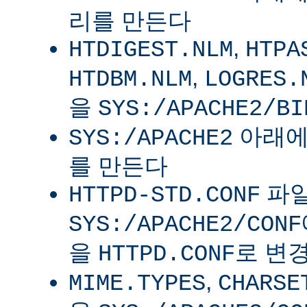
리를 만든다
,
HTDIGEST.NLM
HTPA
,
HTDBM.NLM
LOGRES.
을
SYS:/APACHE2/BI
아래
SYS:/APACHE2
를 만든다
파
HTTPD-STD.CONF
SYS:/APACHE2/CONF
을
로 변
HTTPD.CONF
,
MIME.TYPES
CHARSE