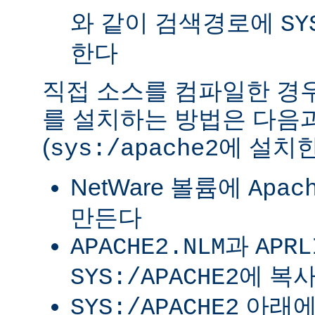
와 같이 검색경로에
SY
한다
직접 소스를 컴파일한 경우 
를 설치하는 방법은 다음
(
에 설치한
sys:/apache2
NetWare 볼륨에
Apac
만든다
과
APACHE2.NLM
APRL
에 복
SYS:/APACHE2
아래
SYS:/APACHE2