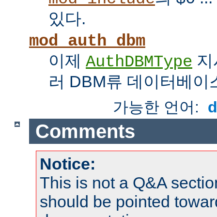
있다.
mod_auth_dbm
이제
지
AuthDBMType
러 DBM류 데이터베이
가능한 언어:
Comments
Notice:
This is not a Q&A sect
should be pointed towar