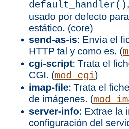
default_handler()
usado por defecto para
estático. (core)
send-as-is
: Envía el 
HTTP tal y como es. (
m
cgi-script
: Trata el fi
CGI. (
)
mod_cgi
imap-file
: Trata el fi
de imágenes. (
mod_im
server-info
: Extrae la
configuración del servid