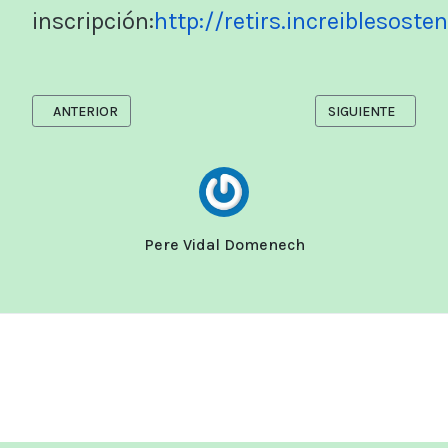
inscripción:
http://retirs.increiblesosten
ARTÍCULO ANTERIOR: RETIRO DE NOVIEMBRE 2024
ARTÍCULO SIGUIE
ANTERIOR
SIGUIENTE
Pere Vidal Domenech