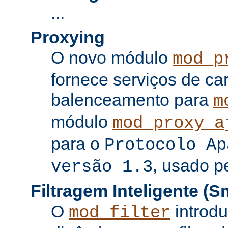
...
Proxying
O novo módulo
mod_p
fornece serviços de c
balenceamento para
m
módulo
mod_proxy_a
para o
Protocolo Ap
, usado p
versão 1.3
Filtragem Inteligente (Sm
O
introdu
mod_filter