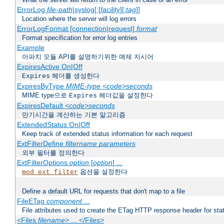
ErrorLog
file-path
|syslog[:[
facility
][:
tag
]]
Location where the server will log errors
ErrorLogFormat [connection|request]
format
Format specification for error log entries
Example
아파치 모듈 API를 설명하기위한 예제 지시어
ExpiresActive On|Off
헤더를 생성한다
Expires
ExpiresByType
MIME-type
<code>seconds
MIME type으로
헤더값을 설정한다
Expires
ExpiresDefault
<code>seconds
만기시간을 계산하는 기본 알고리즘
ExtendedStatus On|Off
Keep track of extended status information for each request
ExtFilterDefine
filtername
parameters
외부 필터를 정의한다
ExtFilterOptions
option
[
option
] ...
옵션을 설정한다
mod_ext_filter
Define a default URL for requests that don't map to a file
FileETag
component
...
File attributes used to create the ETag HTTP response header for stati
<Files
filename
> ... </Files>