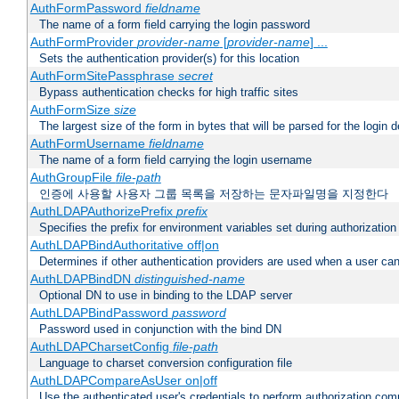
AuthFormPassword
fieldname
The name of a form field carrying the login password
AuthFormProvider
provider-name
[
provider-name
] ...
Sets the authentication provider(s) for this location
AuthFormSitePassphrase
secret
Bypass authentication checks for high traffic sites
AuthFormSize
size
The largest size of the form in bytes that will be parsed for the login d
AuthFormUsername
fieldname
The name of a form field carrying the login username
AuthGroupFile
file-path
인증에 사용할 사용자 그룹 목록을 저장하는 문자파일명을 지정한다
AuthLDAPAuthorizePrefix
prefix
Specifies the prefix for environment variables set during authorization
AuthLDAPBindAuthoritative off|on
Determines if other authentication providers are used when a user can
AuthLDAPBindDN
distinguished-name
Optional DN to use in binding to the LDAP server
AuthLDAPBindPassword
password
Password used in conjunction with the bind DN
AuthLDAPCharsetConfig
file-path
Language to charset conversion configuration file
AuthLDAPCompareAsUser on|off
Use the authenticated user's credentials to perform authorization co