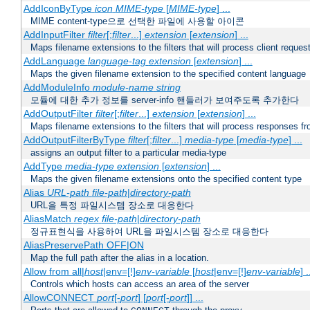
AddIconByType
icon
MIME-type
[
MIME-type
] ...
MIME content-type으로 선택한 파일에 사용할 아이콘
AddInputFilter
filter
[;
filter
...]
extension
[
extension
] ...
Maps filename extensions to the filters that will process client reques
AddLanguage
language-tag
extension
[
extension
] ...
Maps the given filename extension to the specified content language
AddModuleInfo
module-name
string
모듈에 대한 추가 정보를 server-info 핸들러가 보여주도록 추가한다
AddOutputFilter
filter
[;
filter
...]
extension
[
extension
] ...
Maps filename extensions to the filters that will process responses fr
AddOutputFilterByType
filter
[;
filter
...]
media-type
[
media-type
] ...
assigns an output filter to a particular media-type
AddType
media-type
extension
[
extension
] ...
Maps the given filename extensions onto the specified content type
Alias
URL-path
file-path
|
directory-path
URL을 특정 파일시스템 장소로 대응한다
AliasMatch
regex
file-path
|
directory-path
정규표현식을 사용하여 URL을 파일시스템 장소로 대응한다
AliasPreservePath OFF|ON
Map the full path after the alias in a location.
Allow from all|
host
|env=[!]
env-variable
[
host
|env=[!]
env-variable
] .
Controls which hosts can access an area of the server
AllowCONNECT
port
[-
port
] [
port
[-
port
]] ...