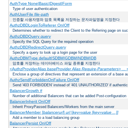
AuthType None|Basic|Digest|Form
Type of user authentication
AuthUserFile
file-path
인증할 사용자명와 암호 목록을 저장하는 문자파일명을 지정한다
AuthzDBDLoginToReferer On|Off
Determines whether to redirect the Client to the Referring page on succ
AuthzDBDQuery
query
Specify the SQL Query for the required operation
AuthzDBDRedirectQuery
query
Specify a query to look up a login page for the user
AuthzDBMType default|SDBM|GDBM|NDBM|DB
암호를 저장하는 데이터베이스 파일 종류를 지정한다
<AuthzProviderAlias
baseProvider Alias Require-Parameters
> ...
Enclose a group of directives that represent an extension of a base au
AuthzSendForbiddenOnFailure On|Off
Send '403 FORBIDDEN' instead of '401 UNAUTHORIZED' if authenticat
BalancerGrowth
#
Number of additional Balancers that can be added Post-configuration
BalancerInherit On|Off
Inherit ProxyPassed Balancers/Workers from the main server
BalancerMember [
balancerurl
]
url
[
key=value [key=value ...]]
Add a member to a load balancing group
BalancerPersist On|Off