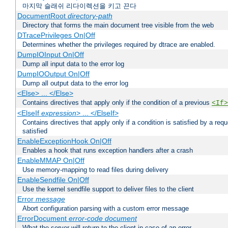
마지막 슬래쉬 리다이렉션을 키고 끈다
DocumentRoot
directory-path
Directory that forms the main document tree visible from the web
DTracePrivileges On|Off
Determines whether the privileges required by dtrace are enabled.
DumpIOInput On|Off
Dump all input data to the error log
DumpIOOutput On|Off
Dump all output data to the error log
<Else> ... </Else>
Contains directives that apply only if the condition of a previous
<If>
<ElseIf
expression
> ... </ElseIf>
Contains directives that apply only if a condition is satisfied by a req
satisfied
EnableExceptionHook On|Off
Enables a hook that runs exception handlers after a crash
EnableMMAP On|Off
Use memory-mapping to read files during delivery
EnableSendfile On|Off
Use the kernel sendfile support to deliver files to the client
Error
message
Abort configuration parsing with a custom error message
ErrorDocument
error-code
document
What the server will return to the client in case of an error