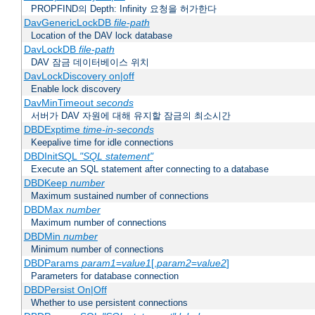
PROPFIND의 Depth: Infinity 요청을 허가한다
DavGenericLockDB
file-path
Location of the DAV lock database
DavLockDB
file-path
DAV 잠금 데이터베이스 위치
DavLockDiscovery on|off
Enable lock discovery
DavMinTimeout
seconds
서버가 DAV 자원에 대해 유지할 잠금의 최소시간
DBDExptime
time-in-seconds
Keepalive time for idle connections
DBDInitSQL
"SQL statement"
Execute an SQL statement after connecting to a database
DBDKeep
number
Maximum sustained number of connections
DBDMax
number
Maximum number of connections
DBDMin
number
Minimum number of connections
DBDParams
param1
=
value1
[,
param2
=
value2
]
Parameters for database connection
DBDPersist On|Off
Whether to use persistent connections