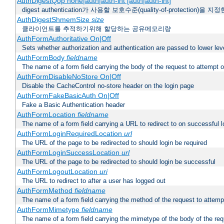
AuthDigestQop none|auth|auth-int [auth|auth-int]
digest authentication가 사용할 보호수준(quality-of-protection)을 지
AuthDigestShmemSize
size
클라이언트를 추적하기위해 할당하는 공유메모리량
AuthFormAuthoritative On|Off
Sets whether authorization and authentication are passed to lower le
AuthFormBody
fieldname
The name of a form field carrying the body of the request to attempt 
AuthFormDisableNoStore On|Off
Disable the CacheControl no-store header on the login page
AuthFormFakeBasicAuth On|Off
Fake a Basic Authentication header
AuthFormLocation
fieldname
The name of a form field carrying a URL to redirect to on successful l
AuthFormLoginRequiredLocation
url
The URL of the page to be redirected to should login be required
AuthFormLoginSuccessLocation
url
The URL of the page to be redirected to should login be successful
AuthFormLogoutLocation
uri
The URL to redirect to after a user has logged out
AuthFormMethod
fieldname
The name of a form field carrying the method of the request to attemp
AuthFormMimetype
fieldname
The name of a form field carrying the mimetype of the body of the req