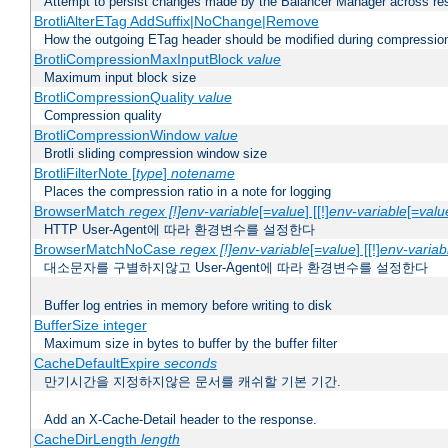
Attempt to persist changes made by the Balancer Manager across res
BrotliAlterETag AddSuffix|NoChange|Remove
How the outgoing ETag header should be modified during compressio
BrotliCompressionMaxInputBlock
value
Maximum input block size
BrotliCompressionQuality
value
Compression quality
BrotliCompressionWindow
value
Brotli sliding compression window size
BrotliFilterNote [
type
]
notename
Places the compression ratio in a note for logging
BrowserMatch
regex [!]env-variable
[=
value
] [[!]
env-variable
[=
valu
HTTP User-Agent에 따라 환경변수를 설정한다
BrowserMatchNoCase
regex [!]env-variable
[=
value
] [[!]
env-variab
대소문자를 구별하지않고 User-Agent에 따라 환경변수를 설정한다
Buffer log entries in memory before writing to disk
BufferSize integer
Maximum size in bytes to buffer by the buffer filter
CacheDefaultExpire
seconds
만기시간을 지정하지않은 문서를 캐쉬할 기본 기간.
Add an X-Cache-Detail header to the response.
CacheDirLength
length