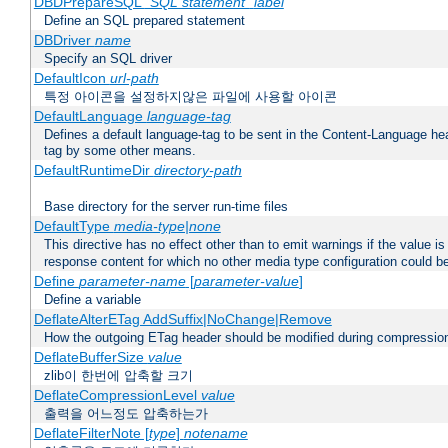
DBDPrepareSQL
"SQL statement"
label
Define an SQL prepared statement
DBDriver
name
Specify an SQL driver
DefaultIcon
url-path
특정 아이콘을 설정하지않은 파일에 사용할 아이콘
DefaultLanguage
language-tag
Defines a default language-tag to be sent in the Content-Language head
tag by some other means.
DefaultRuntimeDir
directory-path
Base directory for the server run-time files
DefaultType
media-type|none
This directive has no effect other than to emit warnings if the value i
response content for which no other media type configuration could b
Define
parameter-name
[
parameter-value
]
Define a variable
DeflateAlterETag AddSuffix|NoChange|Remove
How the outgoing ETag header should be modified during compressio
DeflateBufferSize
value
zlib이 한번에 압축할 크기
DeflateCompressionLevel
value
출력을 어느정도 압축하는가
DeflateFilterNote [
type
]
notename