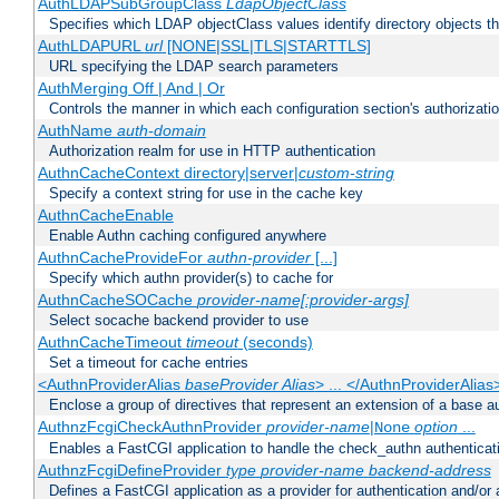
AuthLDAPSubGroupClass
LdapObjectClass
Specifies which LDAP objectClass values identify directory objects t
AuthLDAPURL
url
[NONE|SSL|TLS|STARTTLS]
URL specifying the LDAP search parameters
AuthMerging Off | And | Or
Controls the manner in which each configuration section's authorizatio
AuthName
auth-domain
Authorization realm for use in HTTP authentication
AuthnCacheContext directory|server|
custom-string
Specify a context string for use in the cache key
AuthnCacheEnable
Enable Authn caching configured anywhere
AuthnCacheProvideFor
authn-provider
[...]
Specify which authn provider(s) to cache for
AuthnCacheSOCache
provider-name[:provider-args]
Select socache backend provider to use
AuthnCacheTimeout
timeout
(seconds)
Set a timeout for cache entries
<AuthnProviderAlias
baseProvider Alias
> ... </AuthnProviderAlias
Enclose a group of directives that represent an extension of a base au
AuthnzFcgiCheckAuthnProvider
provider-name
|
option
...
None
Enables a FastCGI application to handle the check_authn authenticat
AuthnzFcgiDefineProvider
type
provider-name
backend-address
Defines a FastCGI application as a provider for authentication and/or 