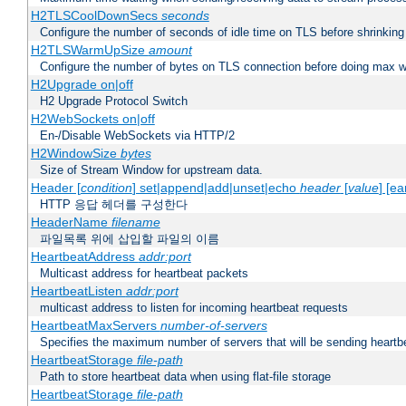
H2TLSCoolDownSecs
seconds
Configure the number of seconds of idle time on TLS before shrinking
H2TLSWarmUpSize
amount
Configure the number of bytes on TLS connection before doing max w
H2Upgrade on|off
H2 Upgrade Protocol Switch
H2WebSockets on|off
En-/Disable WebSockets via HTTP/2
H2WindowSize
bytes
Size of Stream Window for upstream data.
Header [
condition
] set|append|add|unset|echo
header
[
value
] [ea
HTTP 응답 헤더를 구성한다
HeaderName
filename
파일목록 위에 삽입할 파일의 이름
HeartbeatAddress
addr:port
Multicast address for heartbeat packets
HeartbeatListen
addr:port
multicast address to listen for incoming heartbeat requests
HeartbeatMaxServers
number-of-servers
Specifies the maximum number of servers that will be sending heartbe
HeartbeatStorage
file-path
Path to store heartbeat data when using flat-file storage
HeartbeatStorage
file-path