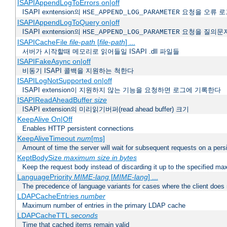
ISAPIAppendLogToErrors on|off
ISAPI exntension의
요청을 오류 로
HSE_APPEND_LOG_PARAMETER
ISAPIAppendLogToQuery on|off
ISAPI exntension의
요청을 질의문
HSE_APPEND_LOG_PARAMETER
ISAPICacheFile
file-path
[
file-path
] ...
서버가 시작할때 메모리로 읽어들일 ISAPI .dll 파일들
ISAPIFakeAsync on|off
비동기 ISAPI 콜백을 지원하는 척한다
ISAPILogNotSupported on|off
ISAPI extension이 지원하지 않는 기능을 요청하면 로그에 기록한다
ISAPIReadAheadBuffer
size
ISAPI extension의 미리읽기버퍼(read ahead buffer) 크기
KeepAlive On|Off
Enables HTTP persistent connections
KeepAliveTimeout
num
[ms]
Amount of time the server will wait for subsequent requests on a pers
KeptBodySize
maximum size in bytes
Keep the request body instead of discarding it up to the specified ma
LanguagePriority
MIME-lang
[
MIME-lang
] ...
The precedence of language variants for cases where the client does
LDAPCacheEntries
number
Maximum number of entries in the primary LDAP cache
LDAPCacheTTL
seconds
Time that cached items remain valid