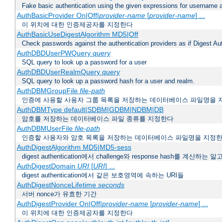
Fake basic authentication using the given expressions for username
AuthBasicProvider On|Off|
provider-name
[
provider-name
] ...
이 위치에 대한 인증제공자를 지정한다
AuthBasicUseDigestAlgorithm MD5|Off
Check passwords against the authentication providers as if Digest Aut
AuthDBDUserPWQuery
query
SQL query to look up a password for a user
AuthDBDUserRealmQuery
query
SQL query to look up a password hash for a user and realm.
AuthDBMGroupFile
file-path
인증에 사용할 사용자 그룹 목록을 저장하는 데이터베이스 파일명을 
AuthDBMType default|SDBM|GDBM|NDBM|DB
암호를 저장하는 데이터베이스 파일 종류를 지정한다
AuthDBMUserFile
file-path
인증할 사용자와 암호 목록을 저장하는 데이터베이스 파일명을 지정
AuthDigestAlgorithm MD5|MD5-sess
digest authentication에서 challenge와 response hash를 계산
AuthDigestDomain
URI
[
URI
] ...
digest authentication에서 같은 보호영역에 속하는 URI들
AuthDigestNonceLifetime
seconds
서버 nonce가 유효한 기간
AuthDigestProvider On|Off|
provider-name
[
provider-name
] ...
이 위치에 대한 인증제공자를 지정한다