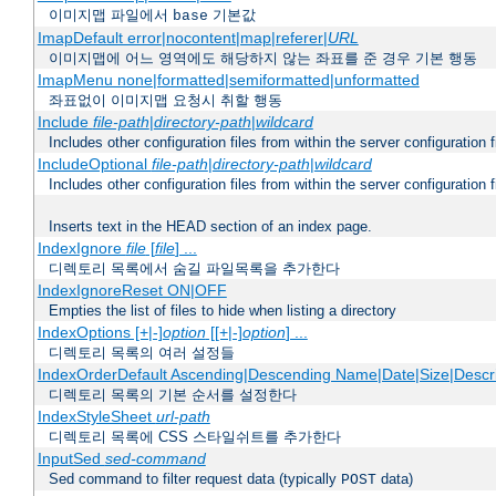
이미지맵 파일에서
기본값
base
ImapDefault error|nocontent|map|referer|
URL
이미지맵에 어느 영역에도 해당하지 않는 좌표를 준 경우 기본 행동
ImapMenu none|formatted|semiformatted|unformatted
좌표없이 이미지맵 요청시 취할 행동
Include
file-path
|
directory-path
|
wildcard
Includes other configuration files from within the server configuration f
IncludeOptional
file-path
|
directory-path
|
wildcard
Includes other configuration files from within the server configuration f
Inserts text in the HEAD section of an index page.
IndexIgnore
file
[
file
] ...
디렉토리 목록에서 숨길 파일목록을 추가한다
IndexIgnoreReset ON|OFF
Empties the list of files to hide when listing a directory
IndexOptions [+|-]
option
[[+|-]
option
] ...
디렉토리 목록의 여러 설정들
IndexOrderDefault Ascending|Descending Name|Date|Size|Descri
디렉토리 목록의 기본 순서를 설정한다
IndexStyleSheet
url-path
디렉토리 목록에 CSS 스타일쉬트를 추가한다
InputSed
sed-command
Sed command to filter request data (typically
data)
POST