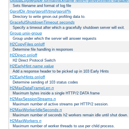
GlobalLog
file
|
pipe
format
|
nickname
[env=[!]
environment-variable
Sets filename and format of log file
GprofDir
/tmp/gprof/
|
/tmp/gprof/
%
Directory to write gmon.out profiling data to.
GracefulShutdownTimeout
seconds
Specify a timeout after which a gracefully shutdown server will exit.
Group
unix-group
Group under which the server will answer requests
H2CopyFiles on|off
Determine file handling in responses
H2Direct on|off
H2 Direct Protocol Switch
H2EarlyHint
name
value
Add a response header to be picked up in 103 Early Hints
H2EarlyHints on|off
Determine sending of 103 status codes
H2MaxDataFrameLen
n
Maximum bytes inside a single HTTP/2 DATA frame
H2MaxSessionStreams
n
Maximum number of active streams per HTTP/2 session.
H2MaxWorkerIdleSeconds
n
Maximum number of seconds h2 workers remain idle until shut down.
H2MaxWorkers
n
Maximum number of worker threads to use per child process.