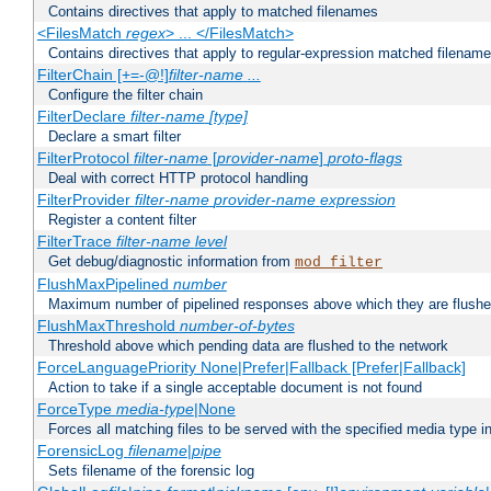
Contains directives that apply to matched filenames
<FilesMatch
regex
> ... </FilesMatch>
Contains directives that apply to regular-expression matched filenam
FilterChain [+=-@!]
filter-name
...
Configure the filter chain
FilterDeclare
filter-name
[type]
Declare a smart filter
FilterProtocol
filter-name
[
provider-name
]
proto-flags
Deal with correct HTTP protocol handling
FilterProvider
filter-name
provider-name
expression
Register a content filter
FilterTrace
filter-name
level
Get debug/diagnostic information from
mod_filter
FlushMaxPipelined
number
Maximum number of pipelined responses above which they are flushe
FlushMaxThreshold
number-of-bytes
Threshold above which pending data are flushed to the network
ForceLanguagePriority None|Prefer|Fallback [Prefer|Fallback]
Action to take if a single acceptable document is not found
ForceType
media-type
|None
Forces all matching files to be served with the specified media type 
ForensicLog
filename
|
pipe
Sets filename of the forensic log