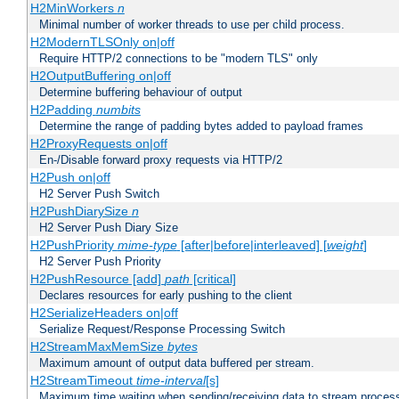
H2MinWorkers
n
Minimal number of worker threads to use per child process.
H2ModernTLSOnly on|off
Require HTTP/2 connections to be "modern TLS" only
H2OutputBuffering on|off
Determine buffering behaviour of output
H2Padding
numbits
Determine the range of padding bytes added to payload frames
H2ProxyRequests on|off
En-/Disable forward proxy requests via HTTP/2
H2Push on|off
H2 Server Push Switch
H2PushDiarySize
n
H2 Server Push Diary Size
H2PushPriority
mime-type
[after|before|interleaved] [
weight
]
H2 Server Push Priority
H2PushResource [add]
path
[critical]
Declares resources for early pushing to the client
H2SerializeHeaders on|off
Serialize Request/Response Processing Switch
H2StreamMaxMemSize
bytes
Maximum amount of output data buffered per stream.
H2StreamTimeout
time-interval
[s]
Maximum time waiting when sending/receiving data to stream proces