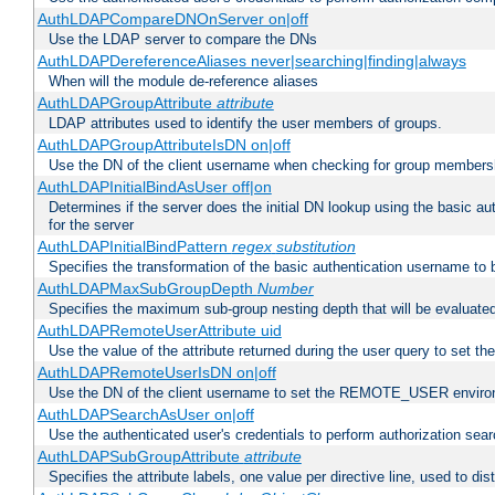
AuthLDAPCompareDNOnServer on|off
Use the LDAP server to compare the DNs
AuthLDAPDereferenceAliases never|searching|finding|always
When will the module de-reference aliases
AuthLDAPGroupAttribute
attribute
LDAP attributes used to identify the user members of groups.
AuthLDAPGroupAttributeIsDN on|off
Use the DN of the client username when checking for group members
AuthLDAPInitialBindAsUser off|on
Determines if the server does the initial DN lookup using the basic a
for the server
AuthLDAPInitialBindPattern
regex
substitution
Specifies the transformation of the basic authentication username to
AuthLDAPMaxSubGroupDepth
Number
Specifies the maximum sub-group nesting depth that will be evaluated
AuthLDAPRemoteUserAttribute uid
Use the value of the attribute returned during the user query to se
AuthLDAPRemoteUserIsDN on|off
Use the DN of the client username to set the REMOTE_USER environ
AuthLDAPSearchAsUser on|off
Use the authenticated user's credentials to perform authorization sea
AuthLDAPSubGroupAttribute
attribute
Specifies the attribute labels, one value per directive line, used to d