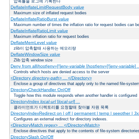
압축률을 로그에 기록한다
DeflateInflateLimitRequestBody
value
Maximum size of inflated request bodies
DeflateInflateRatioBurst
value
Maximum number of times the inflation ratio for request bodies can b
DeflateInflateRatioLimit
value
Maximum inflation ratio for request bodies
DeflateMemLevel
value
zlib이 압축할때 사용하는 메모리량
DeflateWindowSize
value
Zlib 압축 window size
Deny from all|
host
|env=[!]
env-variable
[
host
|env=[!]
env-variable
] .
Controls which hosts are denied access to the server
<Directory
directory-path
> ... </Directory>
Enclose a group of directives that apply only to the named file-system 
DirectoryCheckHandler On|Off
Toggle how this module responds when another handler is configured
DirectoryIndex
local-url
[
local-url
] ...
클라이언트가 디렉토리를 요청할때 찾아볼 자원 목록
DirectoryIndexRedirect on | off | permanent | temp | seeother |
3x
Configures an external redirect for directory indexes.
<DirectoryMatch
regex
> ... </DirectoryMatch>
Enclose directives that apply to the contents of file-system directori
DirectorySlash On|Off