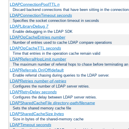
LDAPConnectionPoolTTL
n
Discard backend connections that have been sitting in the connection
LDAPConnectionTimeout
seconds
Specifies the socket connection timeout in seconds
LDAPLibraryDebug
7
Enable debugging in the LDAP SDK
LDAPOpCacheEntries
number
Number of entries used to cache LDAP compare operations
LDAPOpCacheTTL
seconds
Time that entries in the operation cache remain valid
LDAPReferralHopLimit
number
The maximum number of referral hops to chase before terminating a
LDAPReferrals On|Off|default
Enable referral chasing during queries to the LDAP server.
LDAPRetries
number-of-retries
Configures the number of LDAP server retries.
LDAPRetryDelay
seconds
Configures the delay between LDAP server retries.
LDAPSharedCacheFile
directory-path/filename
Sets the shared memory cache file
LDAPSharedCacheSize
bytes
Size in bytes of the shared-memory cache
LDAPTimeout
seconds