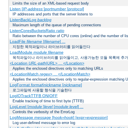
Limits the size of an XML-based request body
Listen [
IP-address
:]
portnumber
[
protocol
]
IP addresses and ports that the server listens to
ListenBackLog
backlog
Maximum length of the queue of pending connections
ListenCoresBucketsRatio
ratio
Ratio between the number of CPU cores (online) and the number of lis
LoadFile
filename
[
filename
] ...
지정한 목적파일이나 라이브러리를 읽어들인다
LoadModule
module filename
목적파일이나 라이브러리를 읽어들이고, 사용가능한 모듈 목록에 추
<Location
URL-path
|
URL
> ... </Location>
Applies the enclosed directives only to matching URLs
<LocationMatch
regex
> ... </LocationMatch>
Applies the enclosed directives only to regular-expression matching 
LogFormat
format
|
nickname
[
nickname
]
로그파일에 사용할 형식을 기술한다
LogIOTrackTTFB ON|OFF
Enable tracking of time to first byte (TTFB)
LogLevel [
module
:]
level
[
module
:
level
] ...
Controls the verbosity of the ErrorLog
LogMessage
message
[hook=
hook
] [expr=
expression
]
Log user-defined message to error log