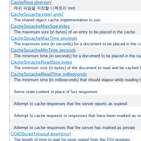
CacheRoot
directory
캐쉬 파일을 저장할 디렉토리 root
CacheSocache
type[:args]
The shared object cache implementation to use
CacheSocacheMaxSize
bytes
The maximum size (in bytes) of an entry to be placed in the cache
CacheSocacheMaxTime
seconds
The maximum time (in seconds) for a document to be placed in the c
CacheSocacheMinTime
seconds
The minimum time (in seconds) for a document to be placed in the c
CacheSocacheReadSize
bytes
The minimum size (in bytes) of the document to read and be cached 
CacheSocacheReadTime
milliseconds
The minimum time (in milliseconds) that should elapse while reading 
Serve stale content in place of 5xx responses.
Attempt to cache responses that the server reports as expired
Attempt to cache requests or responses that have been marked as no
Attempt to cache responses that the server has marked as private
CGIDScriptTimeout
time
[s|ms]
The length of time to wait for more output from the CGI program