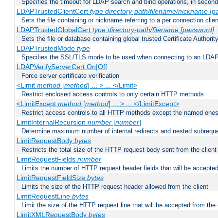
Specifies the timeout for LDAP search and bind operations, in secon
LDAPTrustedClientCert
type
directory-path/filename/nickname
[p
Sets the file containing or nickname referring to a per connection clien
LDAPTrustedGlobalCert
type
directory-path/filename
[password]
Sets the file or database containing global trusted Certificate Authority 
LDAPTrustedMode
type
Specifies the SSL/TLS mode to be used when connecting to an LDAP
LDAPVerifyServerCert On|Off
Force server certificate verification
<Limit
method
[
method
] ... > ... </Limit>
Restrict enclosed access controls to only certain HTTP methods
<LimitExcept
method
[
method
] ... > ... </LimitExcept>
Restrict access controls to all HTTP methods except the named one
LimitInternalRecursion
number
[
number
]
Determine maximum number of internal redirects and nested subrequ
LimitRequestBody
bytes
Restricts the total size of the HTTP request body sent from the client
LimitRequestFields
number
Limits the number of HTTP request header fields that will be accepted
LimitRequestFieldSize
bytes
Limits the size of the HTTP request header allowed from the client
LimitRequestLine
bytes
Limit the size of the HTTP request line that will be accepted from the 
LimitXMLRequestBody
bytes