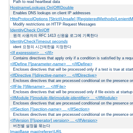
Path to read heartbeat data
HostnameLookups On|Off|Double
Enables DNS lookups on client IP addresses
HttpProtocolOptions [Strict|Unsafe] [RegisteredMethods|LenientM
Modify restrictions on HTTP Request Messages
IdentityCheck On|Off
원격 사용자의 RFC 1413 신원을 로그에 기록한다
IdentityCheckTimeout
seconds
ident 요청의 시간제한을 지정한다
<If
expression
> ... </If>
Contains directives that apply only if a condition is satisfied by a req
<IfDefine [!]
parameter-name
> ... </IfDefine>
Encloses directives that will be processed only if a test is true at star
<IfDirective [!]
directive-name
> ... </IfDirective>
Encloses directives that are processed conditional on the presence or
<IfFile [!]
filename
> ... </IfFile>
Encloses directives that will be processed only if file exists at startup
<IfModule [!]
module-file
|
module-identifier
> ... </IfModule>
Encloses directives that are processed conditional on the presence o
<IfSection [!]
section-name
> ... </IfSection>
Encloses directives that are processed conditional on the presence or
<IfVersion [[!]
operator
]
version
> ... </IfVersion>
버전별 설정을 묶는다
ImapBase map|referer|
URL