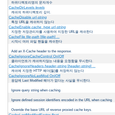
하위디렉토리명의 문자개수
CacheDirLevels
levels
캐쉬의 하위디렉토리 깊이.
CacheDisable
url-string
특정 URL을 캐쉬하지 않는다
CacheEnable
cache_type
url-string
지정한 저장관리자를 사용하여 지정한 URL을 캐쉬한다
CacheFile
file-path
[
file-path
] ...
시작시 여러 파일 핸들을 캐쉬한다
Add an X-Cache header to the response.
CacheIgnoreCacheControl On|Off
클라이언트가 캐쉬하지않는 내용을 요청함을 무시한다.
CacheIgnoreHeaders
header-string
[
header-string
] ...
캐쉬에 지정한 HTTP 헤더(들)를 저장하지 않는다
CacheIgnoreNoLastMod On|Off
응답에 Last Modified 헤더가 없다는 사실을 무시한다.
Ignore query string when caching
Ignore defined session identifiers encoded in the URL when caching
Override the base URL of reverse proxied cache keys.
CacheLastModifiedFactor
float