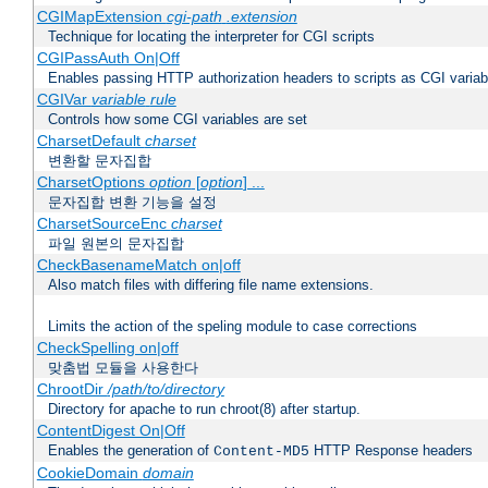
CGIMapExtension
cgi-path
.extension
Technique for locating the interpreter for CGI scripts
CGIPassAuth On|Off
Enables passing HTTP authorization headers to scripts as CGI variab
CGIVar
variable
rule
Controls how some CGI variables are set
CharsetDefault
charset
변환할 문자집합
CharsetOptions
option
[
option
] ...
문자집합 변환 기능을 설정
CharsetSourceEnc
charset
파일 원본의 문자집합
CheckBasenameMatch on|off
Also match files with differing file name extensions.
Limits the action of the speling module to case corrections
CheckSpelling on|off
맞춤법 모듈을 사용한다
ChrootDir
/path/to/directory
Directory for apache to run chroot(8) after startup.
ContentDigest On|Off
Enables the generation of
HTTP Response headers
Content-MD5
CookieDomain
domain