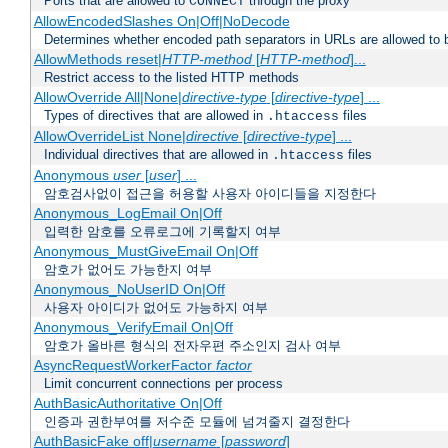
Ports that are allowed to
through the proxy
CONNECT
AllowEncodedSlashes On|Off|NoDecode
Determines whether encoded path separators in URLs are allowed to 
AllowMethods reset|
HTTP-method
[
HTTP-method
]...
Restrict access to the listed HTTP methods
AllowOverride All|None|
directive-type
[
directive-type
] ...
Types of directives that are allowed in
files
.htaccess
AllowOverrideList None|
directive
[
directive-type
] ...
Individual directives that are allowed in
files
.htaccess
Anonymous
user
[
user
] ...
암호검사없이 접근을 허용할 사용자 아이디들을 지정한다
Anonymous_LogEmail On|Off
입력한 암호를 오류로그에 기록할지 여부
Anonymous_MustGiveEmail On|Off
암호가 없어도 가능한지 여부
Anonymous_NoUserID On|Off
사용자 아이디가 없어도 가능하지 여부
Anonymous_VerifyEmail On|Off
암호가 올바른 형식의 전자우편 주소인지 검사 여부
AsyncRequestWorkerFactor
factor
Limit concurrent connections per process
AuthBasicAuthoritative On|Off
인증과 권한부여를 저수준 모듈에 넘겨줄지 결정한다
AuthBasicFake off|
username
[
password
]