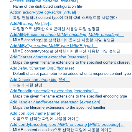
AccessFileName
filename
[
filename
] ...
Name of the distributed configuration file
Action
action-type
cgi-script
[virtual]
특정 핸들러나 content-type에 대해 CGI 스크립트를 사용한다
AddAlt
string
file
[
file
] ...
파일명으로 선택한 아이콘대신 사용할 파일 설명글
AddAltByEncoding
string
MIME-encoding
[
MIME-encoding
] ...
MIME-encoding으로 선택한 아이콘대신 사용할 파일 설명글
AddAltByType
string
MIME-type
[
MIME-type
] ...
MIME content-type으로 선택한 아이콘대신 사용할 파일 설명글
AddCharset
charset
extension
[
extension
] ...
Maps the given filename extensions to the specified content charset
AddDefaultCharset On|Off|
charset
Default charset parameter to be added when a response content-type
AddDescription
string file
[
file
] ...
파일에 대한 설명
AddEncoding
encoding
extension
[
extension
] ...
Maps the given filename extensions to the specified encoding type
AddHandler
handler-name
extension
[
extension
] ...
Maps the filename extensions to the specified handler
AddIcon
icon
name
[
name
] ...
이름으로 선택한 파일에 사용할 아이콘
AddIconByEncoding
icon
MIME-encoding
[
MIME-encoding
] ...
MIME content-encoding으로 선택한 파일에 사용할 아이콘