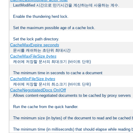
LastModified 시간으로 만기시간을 계산하는데 사용하는 계수.
Enable the thundering herd lock.
Set the maximum possible age of a cache lock.
Set the lock path directory.
CacheMaxExpire
seconds
문서를 캐쉬하는 초단위 최대시간
CacheMaxFileSize
bytes
캐쉬에 저장할 문서의 최대크기 (바이트 단위)
The minimum time in seconds to cache a document
CacheMinFileSize
bytes
캐쉬에 저장할 문서의 최소크기 (바이트 단위)
CacheNegotiatedDocs On|Off
Allows content-negotiated documents to be cached by proxy servers
Run the cache from the quick handler.
The minimum size (in bytes) of the document to read and be cached 
The minimum time (in milliseconds) that should elapse while reading 