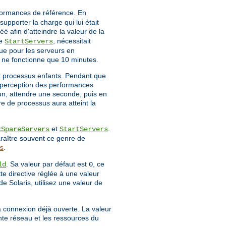
rformances de référence. En
upporter la charge qui lui était
é afin d'atteindre la valeur de la
ve
, nécessitait
StartServers
ue pour les serveurs en
r ne fonctionne que 10 minutes.
x processus enfants. Pendant que
la perception des performances
 un, attendre une seconde, puis en
re de processus aura atteint la
et
.
xSpareServers
StartServers
raître souvent ce genre de
.
s
. Sa valeur par défaut est
, ce
ld
0
tte directive réglée à une valeur
de Solaris, utilisez une valeur de
a connexion déjà ouverte. La valeur
nte réseau et les ressources du