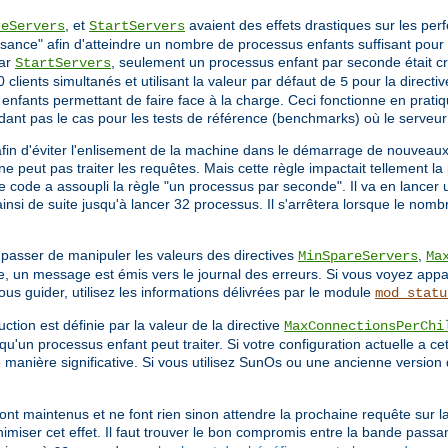
, et
avaient des effets drastiques sur les pe
reServers
StartServers
sance" afin d'atteindre un nombre de processus enfants suffisant pour s
par
, seulement un processus enfant par seconde était cré
StartServers
 clients simultanés et utilisant la valeur par défaut de
pour la directi
5
nfants permettant de faire face à la charge. Ceci fonctionne en pratiq
dant pas le cas pour les tests de référence (benchmarks) où le serveu
afin d'éviter l'enlisement de la machine dans le démarrage de nouveau
e peut pas traiter les requêtes. Mais cette règle impactait tellement 
le code a assoupli la règle "un processus par seconde". Il va en lancer
nsi de suite jusqu'à lancer 32 processus. Il s'arrêtera lorsque le nomb
 passer de manipuler les valeurs des directives
,
MinSpareServers
Ma
, un message est émis vers le journal des erreurs. Si vous voyez appa
 guider, utilisez les informations délivrées par le module
mod_statu
ction est définie par la valeur de la directive
MaxConnectionsPerChi
qu'un processus enfant peut traiter. Si votre configuration actuelle a ce
de manière significative. Si vous utilisez SunOs ou une ancienne version 
ont maintenus et ne font rien sinon attendre la prochaine requête sur l
imiser cet effet. Il faut trouver le bon compromis entre la bande passa