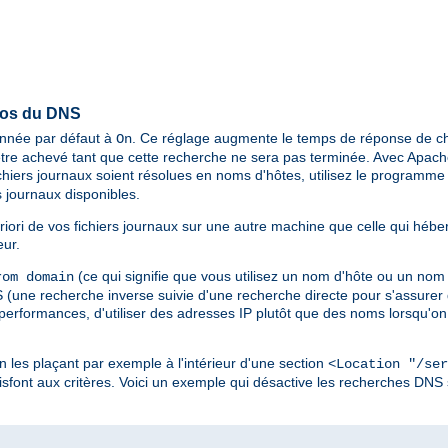
pos du DNS
ionnée par défaut à
. Ce réglage augmente le temps de réponse de ch
On
tre achevé tant que cette recherche ne sera pas terminée. Avec Apache 
chiers journaux soient résolues en noms d'hôtes, utilisez le programm
 journaux disponibles.
riori de vos fichiers journaux sur une autre machine que celle qui hébe
eur.
(ce qui signifie que vous utilisez un nom d'hôte ou un nom
om domain
une recherche inverse suivie d'une recherche directe pour s'assurer q
 performances, d'utiliser des adresses IP plutôt que des noms lorsqu'on 
en les plaçant par exemple à l'intérieur d'une section
<Location "/ser
sfont aux critères. Voici un exemple qui désactive les recherches DNS 