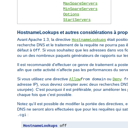
MaxSpareServers
MinSpareServers
Options
StartServers
HostnameLookups et autres considérations à pro
Avant Apache 1.3, la directive
était posit
HostnameLookups
recherche DNS et le traitement de la requête ne pourra pas ê
défaut à
. Si vous souhaitez que les adresses dans vos fi
Off
ou un des nombreux paquets générateurs de rapports sur les
Il est recommandé d'effectuer ce genre de traitement a poste
afin que cette activité n'affecte pas les performances du serv
Si vous utilisez une directive
ou
Allow
from domain
Deny
fr
adresse IP), vous devrez compter avec deux recherches DNS (
usurpée). C'est pourquoi il est préférable, pour améliorer les
chaque fois que c'est possible.
Notez qu'il est possible de modifier la portée des directives, 
DNS ne seront alors effectuées que pour les requêtes qui sati
:
.cgi
HostnameLookups