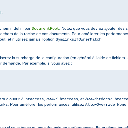
ch
 chemin défini par
. Notez que vous devrez ajouter des s
DocumentRoot
dehors de la racine de vos documents. Pour améliorer les performances
ut, et n'utilisez jamais l'option
.
SymLinksIfOwnerMatch
erez la surcharge de la configuration (en général à l'aide de fichiers
r demandé. Par exemple, si vous avez :
era d'ouvrir
,
, et
/.htaccess
/www/.htaccess
/www/htdocs/.htacc
. Pour améliorer les performances, utilisez
inks
AllowOverride None
enu si vous tenez au moindre gain en performances. En pratique toutefo