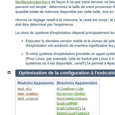
de façon à ce que votre serveur ne lan
MaxRequestWorkers
parvenir est simple : déterminez la taille de votre processus 
quantité totale de mémoire disponible par cette taille, tout e
Hormis ce réglage relatif à la mémoire, le reste est trivial : 
doit être déterminé par l'expérience.
Le choix du système d'exploitation dépend principalement du 
Exécutez la dernière version stable et le niveau de pa
d'exploitation ont amélioré de manière significative le
Si votre système d'exploitation possède un appel sys
(Pour Linux, par exemple, cela se traduit par Linux 2.
systèmes où il est disponible,
permet à Apach
sendfile
Optimisation de la configuration à l'exécuti
Modules Apparentés
Directives Apparentées
mod_dir
AllowOverride
mpm_common
DirectoryIndex
mod_status
HostnameLookups
EnableMMAP
EnableSendfile
KeepAliveTimeout