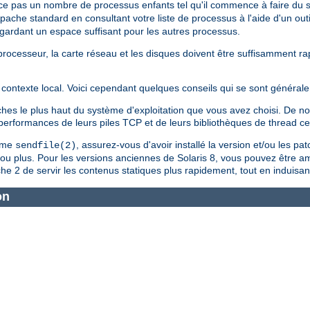
ce pas un nombre de processus enfants tel qu'il commence à faire du
Apache standard en consultant votre liste de processus à l'aide d'un outi
n gardant un espace suffisant pour les autres processus.
le processeur, la carte réseau et les disques doivent être suffisamment 
contexte local. Voici cependant quelques conseils qui se sont générale
tches le plus haut du système d'exploitation que vous avez choisi. De
s performances de leurs piles TCP et de leurs bibliothèques de thread c
tème
, assurez-vous d'avoir installé la version et/ou les pa
sendfile(2)
4 ou plus. Pour les versions anciennes de Solaris 8, vous pouvez être a
e 2 de servir les contenus statiques plus rapidement, tout en induisan
on