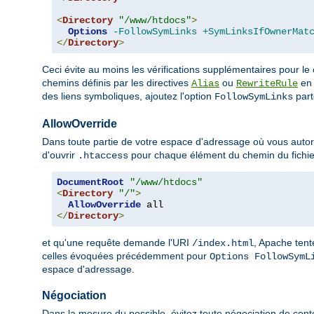
<
Directory
"/www/htdocs"
>
Options
-FollowSymLinks
+SymLinksIfOwnerMat
</
Directory
>
Ceci évite au moins les vérifications supplémentaires pour le
chemins définis par les directives
ou
en 
Alias
RewriteRule
des liens symboliques, ajoutez l'option
parto
FollowSymLinks
AllowOverride
Dans toute partie de votre espace d'adressage où vous autoris
d'ouvrir
pour chaque élément du chemin du fichie
.htaccess
DocumentRoot
"/www/htdocs"
<
Directory
"/"
>
AllowOverride
</
Directory
>
et qu'une requête demande l'URI
, Apache tent
/index.html
celles évoquées précédemment pour
Options FollowSymL
espace d'adressage.
Négociation
Dans la mesure du possible, évitez toute négociation de cont