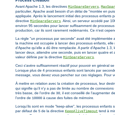
Process Creation
Avant Apache 1.3, les directives
,
MinSpareServers
MaxSpa
particulier, Apache avait besoin d'un délai de "montée en puis
appliquée. Après le lancement initial des processus enfants 
directive
. Ainsi, un serveur accédé par 100
MinSpareServers
environ 95 secondes pour lancer suffisamment de processus e
production, car ils sont rarement redémarrés. Ce n'est cepen
La règle "un processus par seconde" avait été implémentée 
la machine est occupée à lancer des processus enfants, elle n
d'Apache qu'elle a dû être remplacée. A partir d'Apache 1.3, 
lancer deux, attendre une seconde, puis en lancer quatre et ai
valeur définie par la directive
.
MinSpareServers
Ceci s'avère suffisamment réactif pour pouvoir en général se
Lorsque plus de 4 processus enfants sont lancés par seconde
message, vous devez vous pencher sur ces réglages. Pour vous
À mettre en relation avec la création de processus, leur destru
qui signifie qu'il n'y a pas de limite au nombre de connexions 
très basse, de l'ordre de
, il est conseillé de l'augmenter 
30
l'ordre de
à cause des fuites de mémoire.
10000
Lorsqu'ils sont en mode "keep-alive", les processus enfants s
par défaut de
de la directive
tend à min
5
KeepAliveTimeout