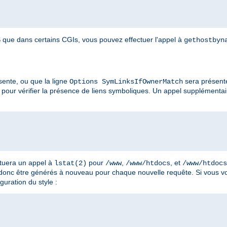
que dans certains CGIs, vous pouvez effectuer l'appel à
gethostbyn
ente, ou que la ligne
sera présent
Options SymLinksIfOwnerMatch
pour vérifier la présence de liens symboliques. Un appel supplémenta
ctuera un appel à
pour
,
, et
lstat(2)
/www
/www/htdocs
/www/htdocs
 donc être générés à nouveau pour chaque nouvelle requête. Si vous vo
guration du style :