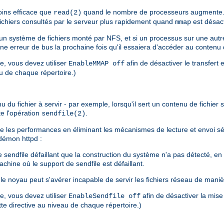
ins efficace que
quand le nombre de processeurs augmente. 
read(2)
 fichiers consultés par le serveur plus rapidement quand
est désact
mmap
s un système de fichiers monté par NFS, et si un processus sur une au
une erreur de bus la prochaine fois qu'il essaiera d'accéder au contenu
re, vous devez utiliser
afin de désactiver le transfert 
EnableMMAP off
au de chaque répertoire.)
u fichier à servir - par exemple, lorsqu'il sert un contenu de fichier sta
te l'opération
.
sendfile(2)
liore les performances en éliminant les mécanismes de lecture et envoi 
u démon httpd :
endfile défaillant que la construction du système n'a pas détecté, en pa
chine où le support de sendfile est défaillant.
e noyau peut s'avérer incapable de servir les fichiers réseau de maniè
re, vous devez utiliser
afin de désactiver la mise
EnableSendfile off
ette directive au niveau de chaque répertoire.)