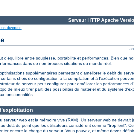
Serveur HTTP Apache Versio
ons diverses
he
Lan
d'équilibre entre souplesse, portabilité et performances. Bien que non
performances dans de nombreuses situations du monde réel.
timisations supplémentaires permettant d'améliorer le débit du serveu
certains choix de configuration à la compilation et à l'exécution peuve
strateur de serveur peut configurer pour améliorer les performances d'
d de mieux tirer parti des possibilités du matériel et du système d'expl
ux fonctionnalités.
'exploitation
u serveur web est la mémoire vive (RAM). Un serveur web ne devrait jama
là du point que les utilisateurs considèrent comme "trop lent". Ceci i
enter encore la charge du serveur. Vous pouvez, et même devez définir l