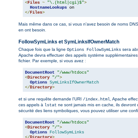
<
Files
~
"\.(html|cgi)$"
>
HostnameLookups
</
Files
>
Mais même dans ce cas, si vous n'avez besoin de noms DNS 
en ont besoin.
FollowSymLinks et SymLinksIfOwnerMatch
Chaque fois que la ligne
sera abs
Options FollowSymLinks
Apache devra effectuer des appels système supplémentaires 
fichier. Par exemple, si vous avez :
DocumentRoot
"/www/htdocs"
<
Directory
"/"
>
Options
SymLinksIfOwnerMatch
</
Directory
>
et si une requête demande l'URI
, Apache effe
/index.html
ces appels à
ne sont jamais mis en cache, ils devront
lstat
sécurité des liens symboliques, vous pouvez utiliser une confi
DocumentRoot
"/www/htdocs"
<
Directory
"/"
>
Options
FollowSymLinks
</
Directory
>