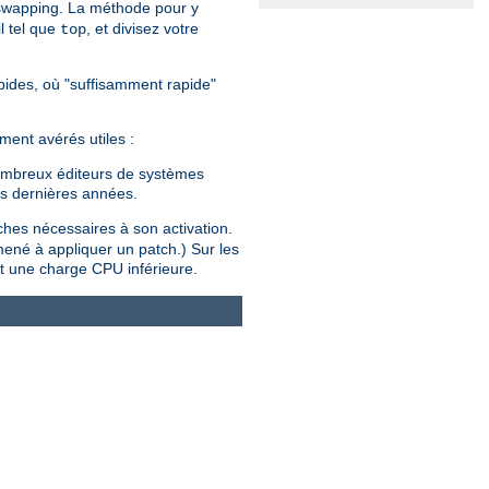
 swapping. La méthode pour y
l tel que
, et divisez votre
top
rapides, où "suffisamment rapide"
ment avérés utiles :
 nombreux éditeurs de systèmes
es dernières années.
tches nécessaires à son activation.
mené à appliquer un patch.) Sur les
t une charge CPU inférieure.