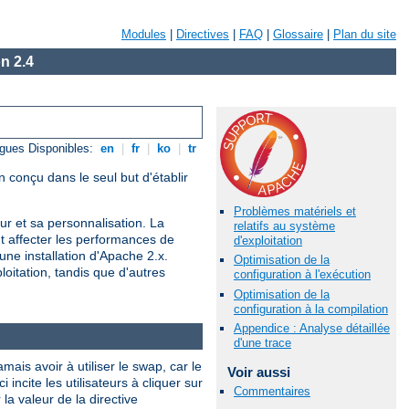
Modules
|
Directives
|
FAQ
|
Glossaire
|
Plan du site
n 2.4
gues Disponibles:
en
|
fr
|
ko
|
tr
 conçu dans le seul but d'établir
Problèmes matériels et
r et sa personnalisation. La
relatifs au système
nt affecter les performances de
d'exploitation
une installation d'Apache 2.x.
Optimisation de la
oitation, tandis que d'autres
configuration à l'exécution
Optimisation de la
configuration à la compilation
Appendice : Analyse détaillée
d'une trace
is avoir à utiliser le swap, car le
Voir aussi
ncite les utilisateurs à cliquer sur
Commentaires
a valeur de la directive