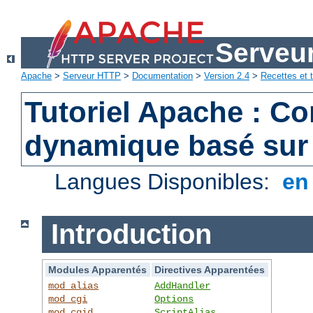
Serveu
Apache
>
Serveur HTTP
>
Documentation
>
Version 2.4
>
Recettes et t
Tutoriel Apache : C
dynamique basé sur
Langues Disponibles:
e
Introduction
Modules Apparentés
Directives Apparentées
mod_alias
AddHandler
mod_cgi
Options
mod_cgid
ScriptAlias