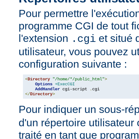
Pour permettre l'exécutio
programme CGI de tout fi
l'extension
et situé 
.cgi
utilisateur, vous pouvez uti
configuration suivante :
<
Directory
"/home/*/public_html"
>
Options
+ExecCGI
AddHandler
 cgi-script 
.
</
Directory
>
Pour indiquer un sous-rép
d'un répertoire utilisateur 
traité en tant que progr