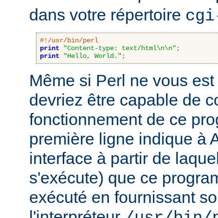
dans votre répertoire
cgi
#!/usr/bin/perl
print
"Content-type: text/html\n\n"
;
print
"Hello, World."
;
Même si Perl ne vous est 
devriez être capable de 
fonctionnement de ce pr
première ligne indique à 
interface à partir de laqu
s'exécute) que ce progra
exécuté en fournissant son
l'interpréteur
/usr/bin/