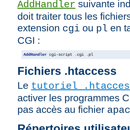
suivante ind
AddHandler
doit traiter tous les fichi
extension
ou
en t
cgi
pl
CGI :
AddHandler
 cgi-script 
.
cgi 
.
pl
Fichiers .htaccess
Le
tutoriel .htacces
activer les programmes C
pas accès au fichier
apa
Répertoires utilisate