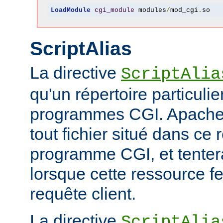
LoadModule
cgi_module
 modules
/
mod_cgi
.
so
ScriptAlias
La directive
ScriptAlia
qu'un répertoire particuli
programmes CGI. Apache
tout fichier situé dans ce 
programme CGI, et tentera
lorsque cette ressource fe
requête client.
La directive
ScriptAlia