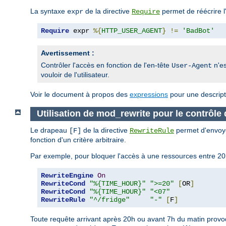
La syntaxe
de la directive
permet de réécrire l
expr
Require
Require
 expr 
%{
HTTP_USER_AGENT
}
!=
'BadBot'
Avertissement :
Contrôler l'accès en fonction de l'en-tête
n'es
User-Agent
vouloir de l'utilisateur.
Voir le document à propos des
expressions
pour une descript
Utilisation de mod_rewrite pour le contrôle
Le drapeau
de la directive
permet d'envoye
[F]
RewriteRule
fonction d'un critère arbitraire.
Par exemple, pour bloquer l'accès à une ressources entre 20h
RewriteEngine
On
RewriteCond
"%{TIME_HOUR}"
">=20"
[
OR
]
RewriteCond
"%{TIME_HOUR}"
"<07"
RewriteRule
"^/fridge"
"-"
[
F
]
Toute requête arrivant après 20h ou avant 7h du matin provoq