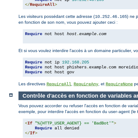
</
RequireAll
>
Les visiteurs possédant cette adresse (
) ne 
10.252.46.165
en fonction de son nom, vous pouvez ajouter ceci :
Require
 not host 
host
.
example
.
com
Et si vous voulez interdire l'accès à un domaine particulier,
Require
 not ip 
192.168
.
205
Require
 not host phishers
.
example
.
com moreidi
Require
 not host gov
Les directives
,
, et
pe
RequireAll
RequireAny
RequireNone
Contrôle d'accès en fonction de variables ar
Vous pouvez accorder ou refuser l'accès en fonction de variab
exemple, pour interdire l'accès en fonction du user-agent (le 
<
If
"%{HTTP_USER_AGENT} == 'BadBot'"
>
Require
</
If
>