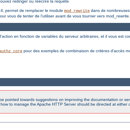
pouvez rediriger ou réécrire la requête.
n 2.4, permet de remplacer le module
dans de nombreuses si
mod_rewrite
pour vous de tenter de l'utiliser avant de vous tourner vers mod_rewrite.
ction en fonction de variables du serveur arbitraires, et il vous est c
pour des exemples de combinaison de critères d'accès mult
authz_core
be pointed towards suggestions on improving the documentation or ser
n how to manage the Apache HTTP Server should be directed at either ou