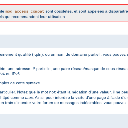
ule
sont obsolètes, et sont appelées à disparaître 
mod_access_compat
iels qui recommandent leur utilisation.
inement qualifié (fqdn), ou un nom de domaine partiel ; vous pouvez s
te, une adresse IP partielle, une paire réseau/masque de sous-réseau
Pv4 ou IPv6.
ples de cette syntaxe.
articulier. Notez que le mot
étant la négation d'une valeur, il ne peu
not
r httpd comme
faux
. Ainsi, pour interdire la visite d'une page à l'aide d'
en train d'inonder votre forum de messages indésirables, vous pouvez aj