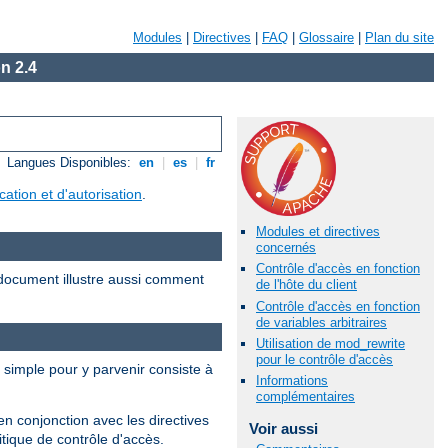
Modules
|
Directives
|
FAQ
|
Glossaire
|
Plan du site
n 2.4
Langues Disponibles:
en
|
es
|
fr
ication et d'autorisation
.
Modules et directives
concernés
Contrôle d'accès en fonction
document illustre aussi comment
de l'hôte du client
Contrôle d'accès en fonction
de variables arbitraires
Utilisation de mod_rewrite
pour le contrôle d'accès
s simple pour y parvenir consiste à
Informations
complémentaires
en conjonction avec les directives
Voir aussi
tique de contrôle d'accès.