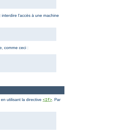
z interdire l'accès à une machine
ne, comme ceci :
n utilisant la directive
. Par
<If>