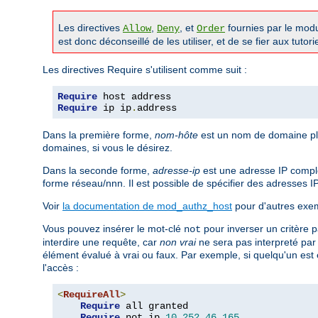
Les directives
,
, et
fournies par le mod
Allow
Deny
Order
est donc déconseillé de les utiliser, et de se fier aux tutor
Les directives Require s'utilisent comme suit :
Require
Require
 ip ip
.
address
Dans la première forme,
nom-hôte
est un nom de domaine ple
domaines, si vous le désirez.
Dans la seconde forme,
adresse-ip
est une adresse IP complè
forme réseau/nnn. Il est possible de spécifier des adresses I
Voir
la documentation de mod_authz_host
pour d'autres exem
Vous pouvez insérer le mot-clé
pour inverser un critère p
not
interdire une requête, car
non vrai
ne sera pas interpreté pa
élément évalué à vrai ou faux. Par exemple, si quelqu'un est 
l'accès :
<
RequireAll
>
Require
 all granted

Require
 not ip 
10.252
.
46.165